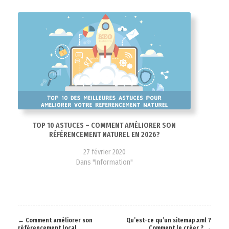
TOP 10 ASTUCES – COMMENT AMÉLIORER SON
RÉFÉRENCEMENT NATUREL EN 2026?
27 février 2020
Dans "Information"
←
Comment améliorer son
Qu’est-ce qu’un sitemap.xml ?
Post
référencement local
Comment le créer ?
→